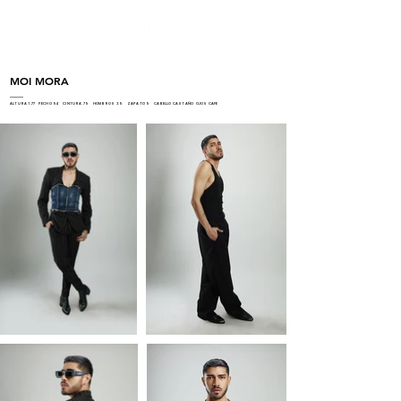
MOI MORA
ALTURA 1.77 PECHO 94 CINTURA 79 HOMBROS 39 ZAPATO 9 CABELLO CASTAÑO OJOS CAFE