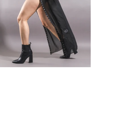
ELITE MODEL ELEGANCE
COMPAÑIA
Servicios
Instalaciones
Terminos y condiciones
Clientes
Aviso de privacidad
MODELOS
Woman
Men
Talent