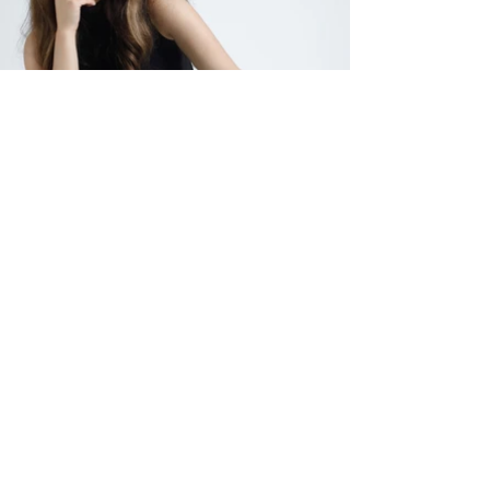
ELITE MODEL ELEGANCE
COMPAÑIA
Servicios
Instalaciones
Terminos y condiciones
Clientes
Aviso de privacidad