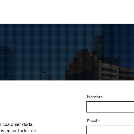
ÓCENOS MÁS
MEXICO CITY
GUADALAJARA
MONTERREY
S
Nombre
Email
 cualquier duda,
mos encantados de