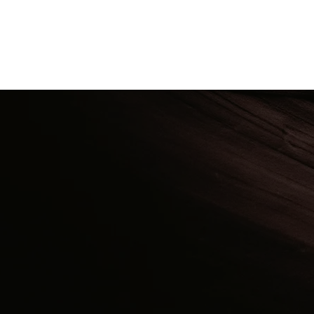
Actualmen
internacio
todas n
prestigio