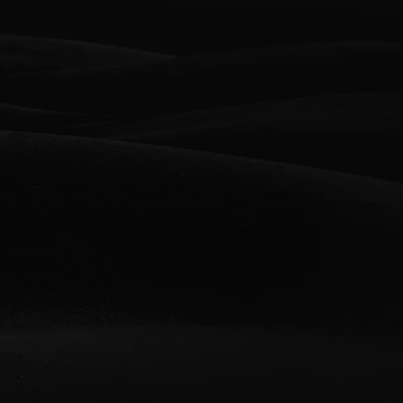
somos expertos en la
producción de pasarelas que
as
destacan por su elegancia,
precisión y creatividad.
Nos encargamos de cada
detalle, desde la selección de
 que
modelos y coordinación del
a,
desfile hasta la experiencia
visual y técnica, asegurando
que cada evento sea único y
memorable.
ón de
el
Transformamos cada pasarela
cia
en un espectáculo que refleja
ando
el estilo y la esencia de las
o y
marcas que representamos.