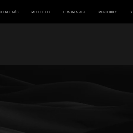
ÓCENOS MÁS
MEXICO CITY
GUADALAJARA
MONTERREY
S
Conócenos más
Queremos que tu experiencia en Elite Model Elegance, sea única
ción Comerciales
Model Elegance, nos