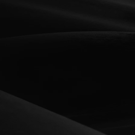
especial
producci
Campañas publicitarias
que eleva
marcas a 
En Elite Model Elegance,
Desde la
somos expertos en diseñar y
hasta la 
producir campañas
equipo c
publicitarias que no solo
talento y
capturan la esencia de las
para crea
marcas, sino que también
audiovis
generan conexiones
inspiran 
auténticas con su audiencia.
público.
Nos enfocamos en transmitir
Con una 
mensajes impactantes a través
y un enfo
de un enfoque creativo y
transfor
estratégico, asegurando que
comercia