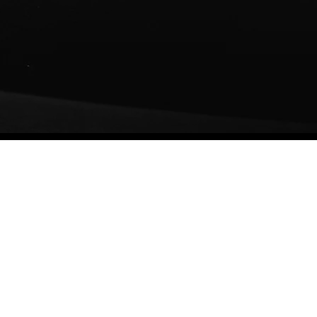
arela
leja
as
os.
jores