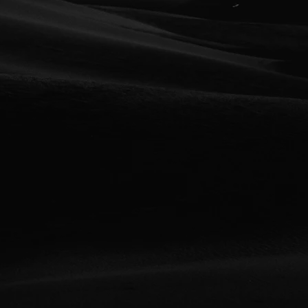
izamos en la
ón de comerciales
Producción Pasarel
n las historias de las
un nivel excepcional.
En Elite Model Elegance,
 conceptualización
somos expertos en la
ejecución, nuestro
producción de pasarelas
ombina creatividad,
destacan por su eleganci
 atención al detalle
precisión y creatividad.
r piezas
uales que impactan,
Nos encargamos de cada
y conectan con el
detalle, desde la selecci
modelos y coordinación d
desfile hasta la experien
producción impecable
visual y técnica, asegur
que estratégico,
que cada evento sea únic
mamos ideas en
memorable.
les memorables que