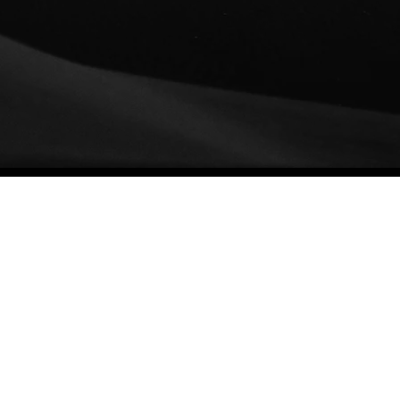
la esencia y los valores
Transformamos cada pas
liente.
en un espectáculo que ref
el estilo y la esencia de l
marcas que representam
ajamos con los me