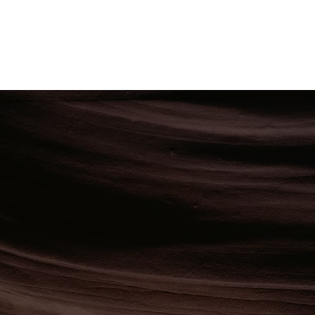
7 alianzas
guidores en
con gran
e la moda.