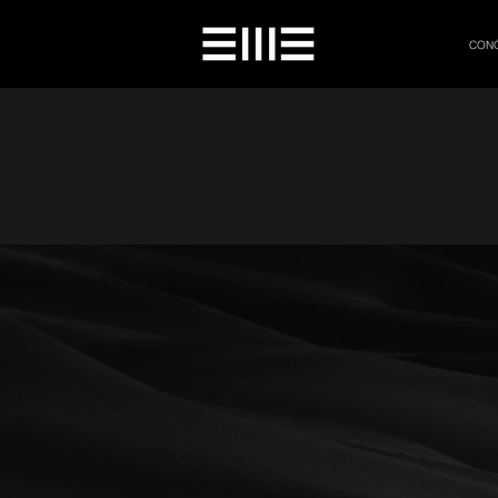
CON
Produc
En Elite 