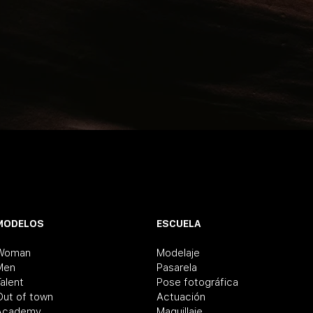
MODELOS
ESCUELA
Woman
Modelaje
Men
Pasarela
alent
Pose fotográfica
Out of town
Actuación
Academy
Maquillaje