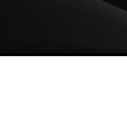
cada proyecto destaque por su
reflejan 
originalidad y calidad.
de cada c
Trab