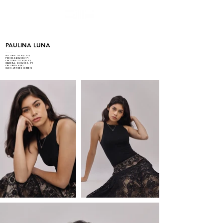
PAULINA LUNA
ALTURA: 1.77 M (5'10")
PECHO: 84 CM (33.1")
CINTURA: 72 CM (28.3")
CADERA: 93 CM (36.6")
CALZADO: 6 (8)
OJOS: VERDES (GREEN)