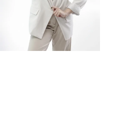
ELITE MODEL ELEGANCE
COMPAÑIA
Servicios
Instalaciones
Terminos y condiciones
Clientes
Aviso de privacidad
MODELOS
Woman