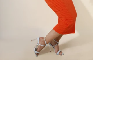
ELITE MODEL ELEGANCE
COMPAÑIA
Servicios
Instalaciones
Terminos y condiciones
Clientes
Aviso de privacidad
MODELOS
Woman
Men
Talent