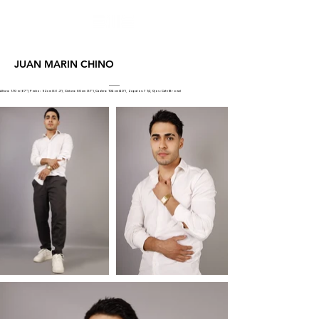
JUAN MARIN CHINO
Altura: 1.70 m (67"), Pecho: 92 cm (36.2"), Cintura: 80 cm (31"), Cadera: 104 cm (40"), Zapatos: 7 1/2, Ojos: Cafe (Brown)