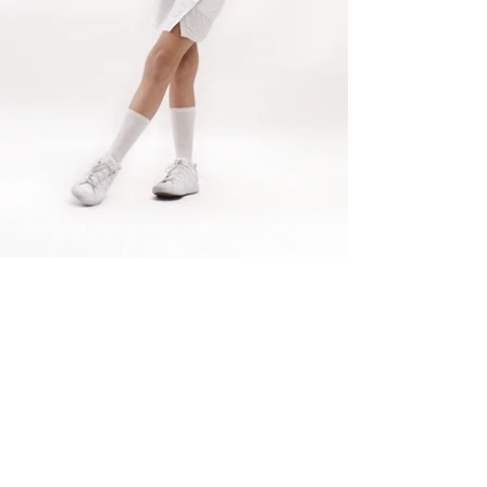
ELITE MODEL ELEGANCE
COMPAÑIA
Servicios
Instalaciones
Terminos y condiciones
Clientes
Aviso de privacidad
MODELOS
Woman
Men
Talent