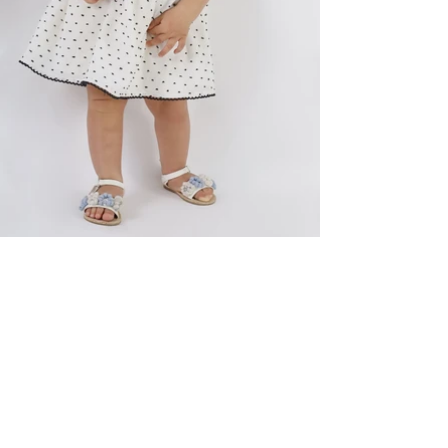
ELITE MODEL ELEGANCE
COMPAÑIA
Servicios
Instalaciones
Terminos y condiciones
Clientes
Aviso de privacidad
MODELOS
Woman
Men
Talent