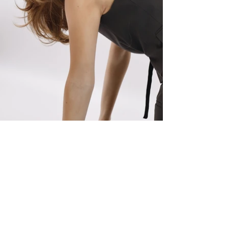
ELITE MODEL ELEGANCE
COMPAÑIA
Servicios
Instalaciones
Terminos y condiciones
Clientes
Aviso de privacidad
MODELOS
Woman
Men
Talent