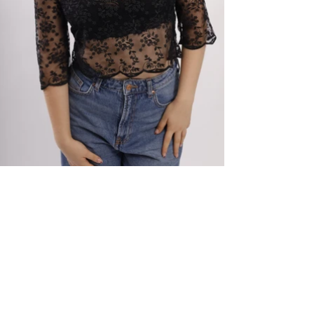
ELITE MODEL ELEGANCE
COMPAÑIA
Servicios
Instalaciones
Terminos y condiciones
Clientes
Aviso de privacidad
MODELOS
Woman
Men
Talent