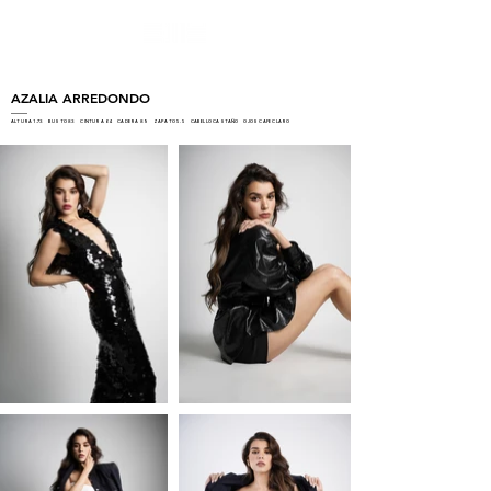
AZALIA ARREDONDO
ALTURA 1.73 BUSTO 83 CINTURA 64 CADERA 89 ZAPATO 5.5 CABELLO CASTAÑO OJOS CAFE CLARO